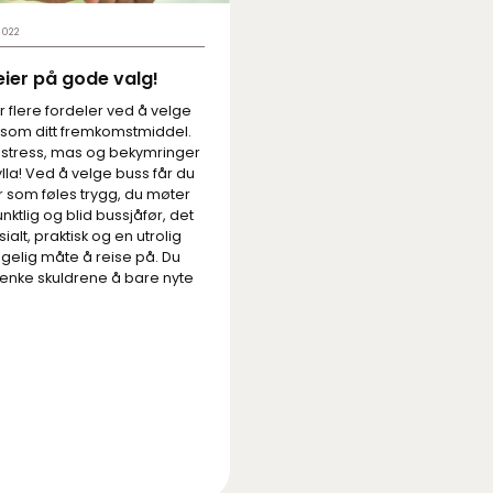
2022
eier på gode valg!
r flere fordeler ved å velge
 som ditt fremkomstmiddel.
 stress, mas og bekymringer
lla! Ved å velge buss får du
r som føles trygg, du møter
nktlig og blid bussjåfør, det
sialt, praktisk og en utrolig
gelig måte å reise på. Du
senke skuldrene å bare nyte