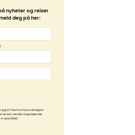
å nyheter og reiser
 meld deg på her:
e
 jeg at Thermo Tours AS lagrer
 at de kan sende meg løpende
 e-post/SMS.