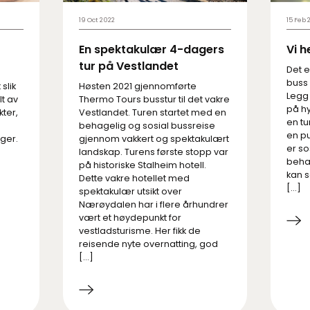
19 Oct 2022
15 Feb 
En spektakulær 4-dagers
Vi h
tur på Vestlandet
Det e
buss
slik
Høsten 2021 gjennomførte
Legg
lt av
Thermo Tours busstur til det vakre
på hy
ter,
Vestlandet. Turen startet med en
en tu
behagelig og sosial bussreise
en pu
ger.
gjennom vakkert og spektakulært
er so
landskap. Turens første stopp var
beha
på historiske Stalheim hotell.
kan 
Dette vakre hotellet med
[…]
spektakulær utsikt over
Nærøydalen har i flere århundrer
vært et høydepunkt for
vestladsturisme. Her fikk de
reisende nyte overnatting, god
[…]