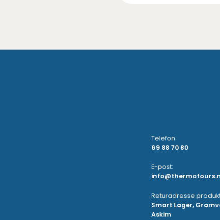
Telefon:
69 88 70 80
E-post:
info@thermotours.
Returadresse produkt
Smart Lager, Gramve
Askim