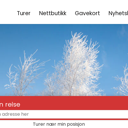
Turer
Nettbutikk
Gavekort
Nyhets
in reise
Turer nær min posisjon