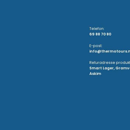
Telefon:
69 88 70 80
E-post:
info@thermotours.
Returadresse produkt
Smart Lager, Gramve
Askim