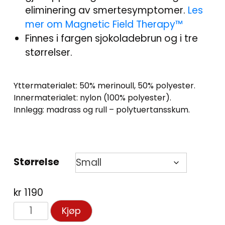
eliminering av smertesymptomer.
Les
mer om Magnetic Field Therapy™
Finnes i fargen sjokoladebrun og i tre
størrelser.
Yttermaterialet: 50% merinoull, 50% polyester.
Innermaterialet: nylon (100% polyester).
Innlegg: madrass og rull – polytuertansskum.
Størrelse
kr
1190
FOX
Kjøp
kjæledyrspute