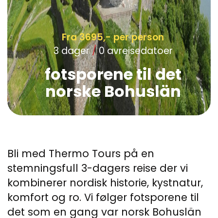
Fra 3695,- per person
3 dager
/
0 avreisedatoer
fotsporene til det
norske Bohuslän
Bli med Thermo Tours på en
stemningsfull 3-dagers reise der vi
kombinerer nordisk historie, kystnatur,
komfort og ro. Vi følger fotsporene til
det som en gang var norsk Bohuslän