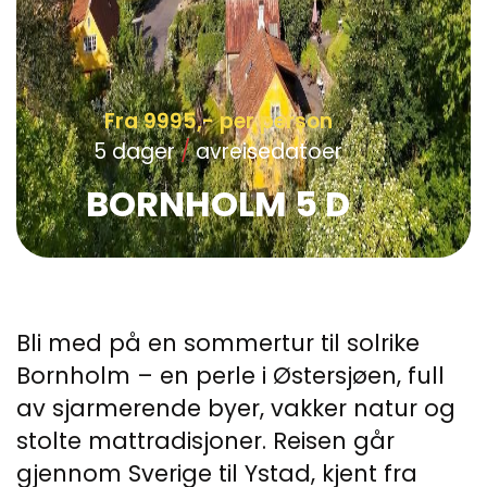
Fra 9995,- per person
5 dager
/
avreisedatoer
BORNHOLM 5 D
Bli med på en sommertur til solrike
Bornholm – en perle i Østersjøen, full
av sjarmerende byer, vakker natur og
stolte mattradisjoner. Reisen går
gjennom Sverige til Ystad, kjent fra